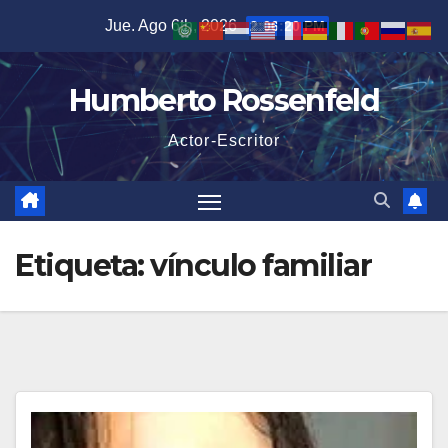
Saltar
Jue. Ago 6th, 2026
2:06:21 PM
al
contenido
Humberto Rossenfeld
Actor-Escritor
Etiqueta:
vínculo familiar