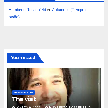
Humberto Rossenfeld
en
Autumnus (Tiempo de
otoño)
You missed
AUDIOVISUALES
The visit
MARZO 9, 2026
HUMBERTO ROSSENFELD