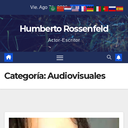
Saltar
Vie. Ago 7th, 2026
8:23:16 AM
al
contenido
Humberto Rossenfeld
Actor-Escritor
Categoría:
Audiovisuales