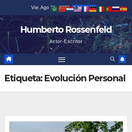
Saltar
Vie. Ago 7th, 2026
7:34:44 PM
al
contenido
Humberto Rossenfeld
Actor-Escritor
Etiqueta:
Evolución Personal