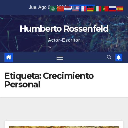
Saltar
Jue. Ago 6th, 2026
11:01:15 AM
al
contenido
Humberto Rossenfeld
Actor-Escritor
Etiqueta:
Crecimiento
Personal